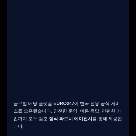
글로벌 베팅 플랫폼
EURO247
이 한국 전용 공식 서비
스를 오픈했습니다. 안전한 운영, 빠른 응답, 간편한 가
입까지 모두 갖춘
정식 파트너 에이전시
를 통해 제공됩
니다.