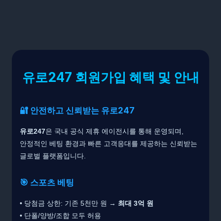
유로247 회원가입 혜택 및 안내
🔐 안전하고 신뢰받는 유로247
유로247
은 국내 공식 제휴 에이전시를 통해 운영되며,
안정적인 베팅 환경과 빠른 고객응대를 제공하는 신뢰받는
글로벌 플랫폼입니다.
🎯 스포츠 베팅
• 당첨금 상한: 기존 5천만 원 →
최대 3억 원
• 단폴/양방/조합 모두 허용