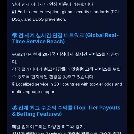
있어 언제 어디서나
안심 이용
이 가능합니다.
🔐 End-to-end encryption, global security standards (PCI
DSS), and DDoS prevention.
🌍 전 세계 실시간 연결 네트워크 (Global Real-
Time Service Reach)
유로247은 현재
20개국 이상에서 실시간 서비스
를 제공하
며,
각국 플레이어가
최고 배당률
과
맞춤형 고객 서비스
를 누릴
수 있도록 현지화된 환경을 갖추고 있습니다.
🌐 Localized service in 20+ countries with top-tier odds and
multi-language support.
💰 업계 최고 수준의 수익률 (Top-Tier Payouts
& Betting Features)
매일 업데이트되는 다양한 리그와 경기,
실시간 베팅(Live Betting)
과
맞춤형 전략
으로
고수익 환경