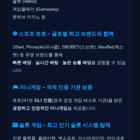
올벳 (AllBet)
게임플레이 (Gameplay)
폰허브 카지노 등
⚽️ 스포츠 토토 – 글로벌 최고 브랜드와 함께
10bet, Pinnacle(피나클), SBOBET(스보벳), MaxBet(맥스
벳) 등 유명 브랜드를 통해
빠른 배당
·
실시간 베팅
·
높은 승률 배당
을 경험할 수 있습
니다.
🎮 미니게임 – 국제 인증 기관 보증
유로247은
GLI 인증
(영국 공정 게임 테스트 기관)을 받은
공정하고 안정적인 미니게임
을 제공합니다.
🎰 슬롯 게임 – 최고 인기 슬롯 시스템 탑재
지원 플랫폼: 플레이텍, 벳소프트, 아시아게이밍, 마이크로