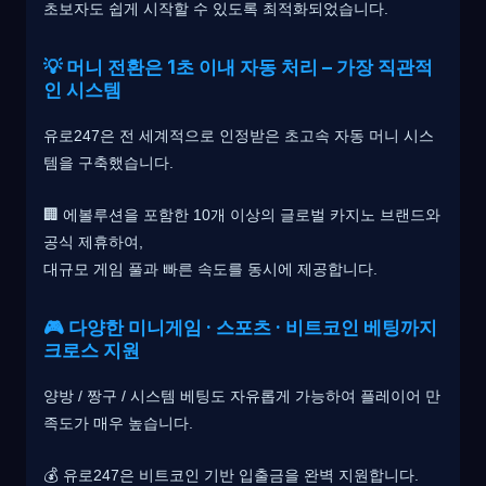
초보자도 쉽게 시작할 수 있도록 최적화되었습니다.
💡 머니 전환은 1초 이내 자동 처리 – 가장 직관적
인 시스템
유로247은 전 세계적으로 인정받은 초고속 자동 머니 시스
템을 구축했습니다.
🏢 에볼루션을 포함한 10개 이상의 글로벌 카지노 브랜드와
공식 제휴하여,
대규모 게임 풀과 빠른 속도를 동시에 제공합니다.
🎮 다양한 미니게임 · 스포츠 · 비트코인 베팅까지
크로스 지원
양방 / 짱구 / 시스템 베팅도 자유롭게 가능하여 플레이어 만
족도가 매우 높습니다.
💰 유로247은 비트코인 기반 입출금을 완벽 지원합니다.