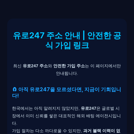
유로247 주소 안내 | 안전한 공
식 가입 링크
최신
유로247 주소
와
안전한 가입 주소
는 이 페이지에서만
안내됩니다.
🧲 아직 유로247을 모르셨다면, 지금이 기회입니
다!
한국에서는 아직 알려지지 않았지만,
유로247
은 글로벌 시
장에서 이미 신뢰를 쌓은 대표적인 해외 배팅 에이전시입니
다.
가입 절차는 다소 까다로울 수 있지만,
과거 블랙 이력이 없