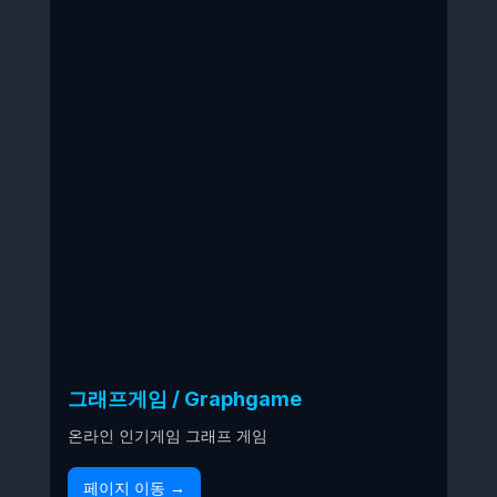
그래프게임 / Graphgame
온라인 인기게임 그래프 게임
페이지 이동 →