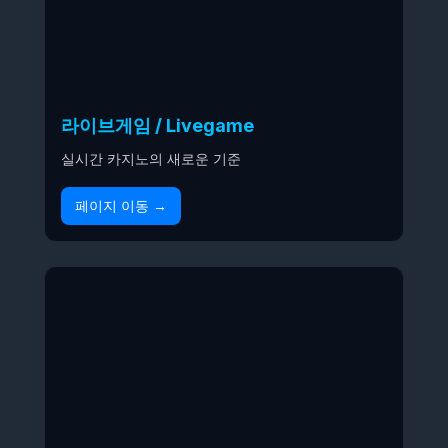
라이브게임 / Livegame
실시간 카지노의 새로운 기준
페이지 이동 →