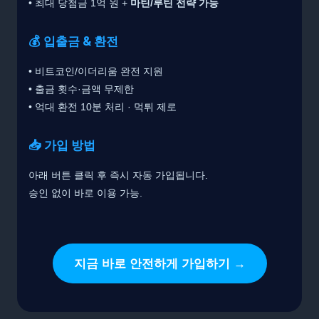
• 최대 당첨금 1억 원 +
마틴/루틴 전략 가능
💰 입출금 & 환전
• 비트코인/이더리움 완전 지원
• 출금 횟수·금액 무제한
• 억대 환전 10분 처리 · 먹튀 제로
📥 가입 방법
아래 버튼 클릭 후 즉시 자동 가입됩니다.
승인 없이 바로 이용 가능.
지금 바로 안전하게 가입하기 →