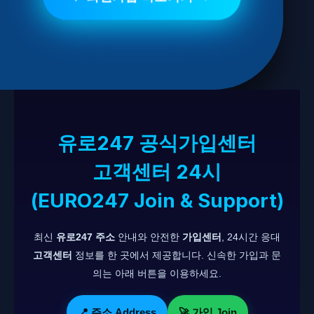
유로247 공식가입센터
고객센터 24시
(EURO247 Join & Support)
최신
유로247 주소
안내와 안전한
가입센터
, 24시간 응대
고객센터
정보를 한 곳에서 제공합니다. 신속한 가입과 문
의는 아래 버튼을 이용하세요.
📍 주소 Address
🚀 가입 Join