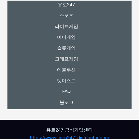
유로247
스포츠
라이브게임
미니게임
슬롯게임
그래프게임
에볼루션
벳이스트
FAQ
블로그
유로247 공식가입센터
https://www.euro247-distributor.com