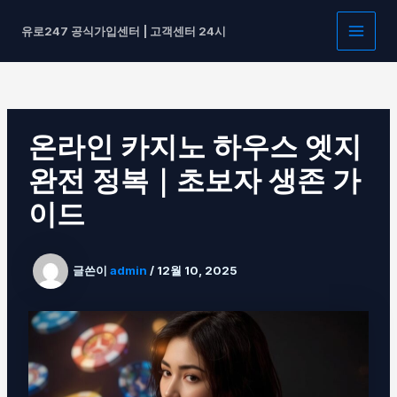
콘
유로247 공식가입센터 | 고객센터 24시
텐
MAI
츠
로
MEN
건
너
온라인 카지노 하우스 엣지
뛰
기
완전 정복｜초보자 생존 가
이드
글쓴이
admin
/
12월 10, 2025