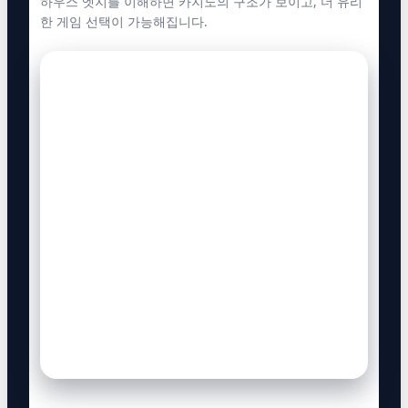
하우스 엣지를 이해하면 카지노의 구조가 보이고, 더 유리
한 게임 선택이 가능해집니다.