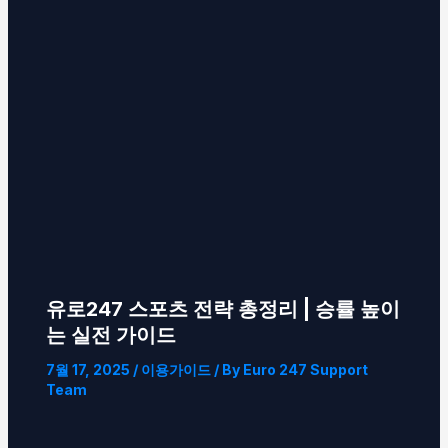
유로247 스포츠 전략 총정리 | 승률 높이
는 실전 가이드
7월 17, 2025
/
이용가이드
/ By
Euro 247 Support
Team