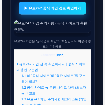
▶ 유로247 공식 가입 경로 확인하기
유로247 가입은 “공식 경로 확인”이 핵심입니다. 비공식 링
크는 피하세요.
Contents
[
hide
]
1
유로247 가입 전 꼭 확인하세요｜공식 사이트
와 총판 구분법
1.1
왜 “공식 사이트”와 “총판 사이트”를 구분
해야 할까?
1.2
공식 사이트 vs 총판 사이트 차이 (초보자
용 비교표)
1.3
유로247 가입 주의사항 체크리스트 (가입
전 30초 확인)