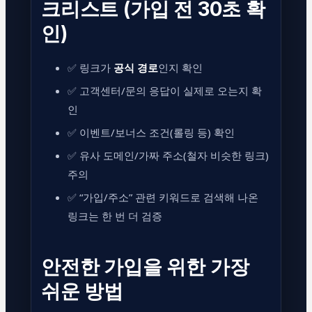
크리스트 (가입 전 30초 확
인)
✅ 링크가
공식 경로
인지 확인
✅ 고객센터/문의 응답이 실제로 오는지 확
인
✅ 이벤트/보너스 조건(롤링 등) 확인
✅ 유사 도메인/가짜 주소(철자 비슷한 링크)
주의
✅ “가입/주소” 관련 키워드로 검색해 나온
링크는 한 번 더 검증
안전한 가입을 위한 가장
쉬운 방법