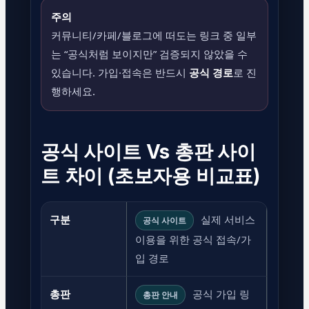
주의
커뮤니티/카페/블로그에 떠도는 링크 중 일부
는 “공식처럼 보이지만” 검증되지 않았을 수
있습니다. 가입·접속은 반드시
공식 경로
로 진
행하세요.
공식 사이트 Vs 총판 사이
트 차이 (초보자용 비교표)
구분
실제 서비스
공식 사이트
이용을 위한 공식 접속/가
입 경로
총판
공식 가입 링
총판 안내