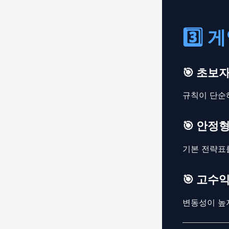
3️⃣
🎯 초보
규칙이 단순
🎯 안정
기본 전략표
🎯 고수익
변동성이 높