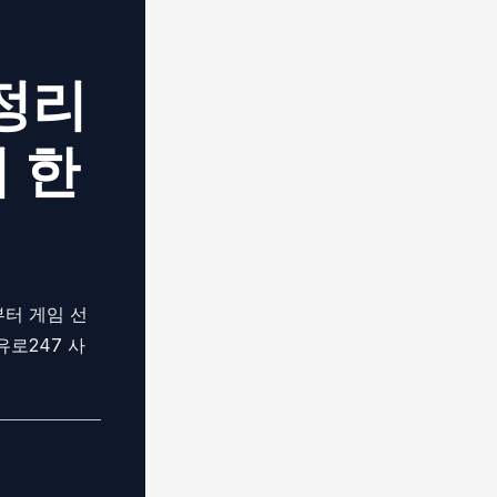
정리
 한
부터 게임 선
유로247 사