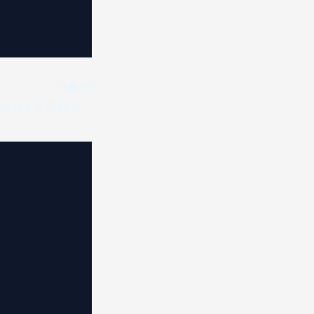
다음
유로247 VIP 혜택 분석 | 등급별 보너스·출금 우선순위 차이점 정리