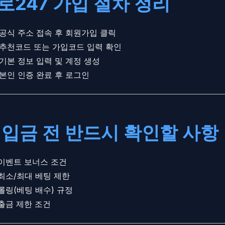
 유로247 가입 절차 정리
 공식 주소 접속 후 회원가입 클릭
 추천코드 또는 가입코드 입력 확인
 기본 정보 입력 및 계정 생성
 본인 인증 완료 후 로그인
 첫 입금 전 반드시 확인할 사항
 이벤트 보너스 조건
 최소/최대 베팅 제한
 롤링(베팅 배수) 규정
 출금 제한 조건