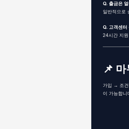
Q. 출금은 
일반적으로 
Q. 고객센터
24시간 지원
📌 
가입 → 조건
이 가능합니