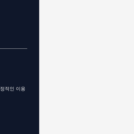
안정적인 이용